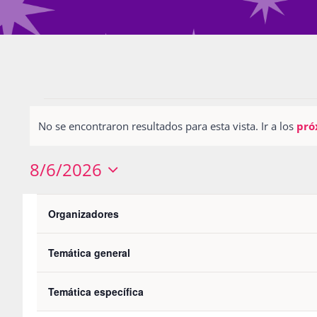
Eventos
No se encontraron resultados para esta vista. Ir a los
pró
Notice
8/6/2026
Seleccionar
Filters
L
LUNES
M
MARTES
Calendario
fecha.
Changing
Organizadores
any
0
0
27
28
de
of
Temática general
eventos
eventos
0
0
3
4
Eventos
the
eventos
eventos
0
0
10
11
Temática específica
form
eventos
eventos
0
0
17
18