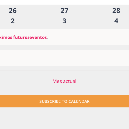
eventos
eventos
even
0
0
0
26
27
28
eventos
eventos
even
0
0
0
2
3
4
eventos
eventos
eve
ximos futuroseventos
.
Mes actual
SUBSCRIBE TO CALENDAR