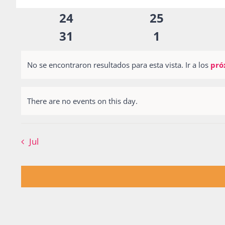
inputs
eventos
eventos
0
0
24
25
will
eventos
eventos
0
0
cause
31
1
the
eventos
eventos
list
No se encontraron resultados para esta vista. Ir a los
pró
Notice
of
events
There are no events on this day.
Notice
to
refresh
Jul
with
the
filtered
results.