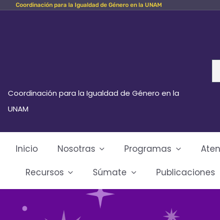
Coordinación para la Igualdad de Género en la UNAM
Skip
to
content
Se
fo
Coordinación para la Igualdad de Género en la
UNAM
Inicio
Nosotras
Programas
Aten
Recursos
Súmate
Publicaciones