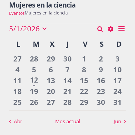
Mujeres en la ciencia
Mujeres en la ciencia
Eventos
Actividades
Eventos
5/1/2026
Nav
Buscar
Búsqueda
Mes
Seleccionar
de
Show
Calendario
L
LUNES
M
MARTES
X
MIÉRCOLES
J
JUEVES
V
VIERNES
S
SÁBADO
D
DO
y
fecha.
vist
La Boletina
Filters
de
navegació
de
0
0
0
0
0
0
0
27
28
29
30
1
2
3
Eventos
Eve
de
eventos
eventos
eventos
eventos
eventos
eventos
even
0
0
0
0
0
0
0
4
5
6
7
8
9
10
Blog
vistas
eventos
eventos
eventos
eventos
eventos
eventos
event
0
1
0
0
0
0
0
11
12
13
14
15
16
17
de
evento
eventos
eventos
eventos
eventos
eventos
event
0
0
0
0
0
0
0
18
19
20
21
22
23
24
Recursos
Eventos
eventos
eventos
eventos
eventos
eventos
eventos
event
0
0
0
0
0
0
0
25
26
27
28
29
30
31
eventos
eventos
eventos
eventos
eventos
eventos
event
Súmate
Abr
Mes actual
Jun