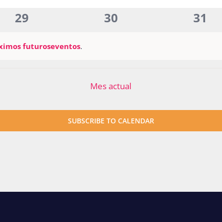
eventos
eventos
even
0
0
0
29
30
31
eventos
eventos
even
ximos futuroseventos
.
Mes actual
SUBSCRIBE TO CALENDAR