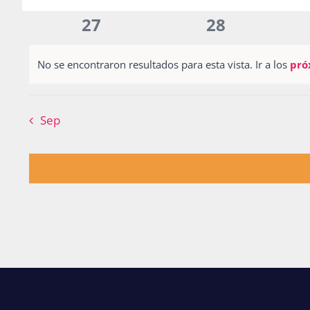
inputs
eventos
eventos
0
0
27
28
will
eventos
eventos
cause
No se encontraron resultados para esta vista. Ir a los
pró
the
Notice
list
of
Sep
events
to
refresh
with
the
filtered
results.