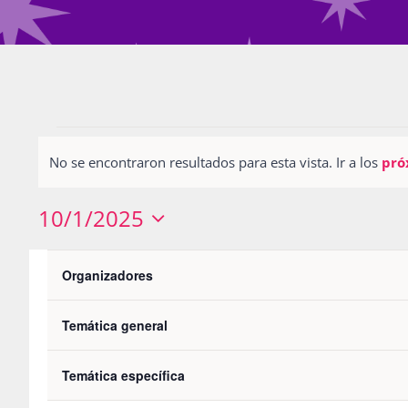
Eventos
No se encontraron resultados para esta vista. Ir a los
pró
Notice
10/1/2025
Seleccionar
Filters
L
LUNES
M
MARTES
Calendario
fecha.
Changing
Organizadores
any
0
0
29
30
de
of
Temática general
eventos
eventos
0
0
6
7
Eventos
the
eventos
eventos
0
0
13
14
Temática específica
form
eventos
eventos
0
0
20
21