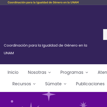
Coordinación para la Igualdad de Género en la UNAM
Skip
to
content
Se
fo
Coordinación para la Igualdad de Género en la
UNAM
Inicio
Nosotras
Programas
Aten
Recursos
Súmate
Publicaciones