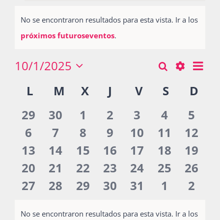
Eventos
No se encontraron resultados para esta vista. Ir a los
Notice
Actividades
próximos futuroseventos
.
10/1/2025
Nav
Buscar
Búsqueda
Mes
La Boletina
Seleccionar
de
Show
Calendario
L
LUNES
M
MARTES
X
MIÉRCOLES
J
JUEVES
V
VIERNES
S
SÁBADO
D
DO
y
fecha.
vist
Filters
de
navegació
de
0
0
0
0
0
0
0
29
30
1
2
3
4
5
Blog
Eventos
Eve
de
eventos
eventos
eventos
eventos
eventos
eventos
even
0
0
0
0
0
0
0
6
7
8
9
10
11
12
vistas
eventos
eventos
eventos
eventos
eventos
eventos
event
0
0
0
0
0
0
0
13
14
15
16
17
18
19
Recursos
de
eventos
eventos
eventos
eventos
eventos
eventos
event
0
0
0
0
0
0
0
20
21
22
23
24
25
26
Eventos
eventos
eventos
eventos
eventos
eventos
eventos
event
0
0
0
0
0
0
0
27
28
29
30
31
1
2
Súmate
eventos
eventos
eventos
eventos
eventos
eventos
even
No se encontraron resultados para esta vista. Ir a los