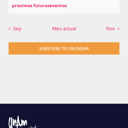
Notice
próximos futuroseventos
.
Publicaciones
Sep
Mes actual
Nov
Bienvenida generación 2027-1
SUBSCRIBE TO CALENDAR