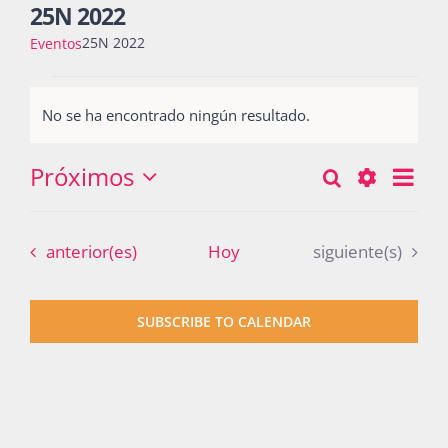
25N 2022
25N 2022
Eventos
Actividades
Eventos
No se ha encontrado ningún resultado.
Notice
La Boletina
Próximos
Nav
Buscar
Búsqueda
Lista
Seleccionar
de
Show
y
fecha.
vist
Blog
Filters
Eventos
Eventos
anterior(es)
Hoy
siguiente(s)
navegació
de
Eve
de
Recursos
SUBSCRIBE TO CALENDAR
vistas
de
Súmate
Eventos