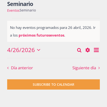
Seminario
Seminario
Eventos
Actividades
Eventos
No hay eventos programados para 26 abril, 2026. Ir
for
Notice
a los
próximos futuroseventos
.
La Boletina
26
abril,
4/26/2026
Nav
Buscar
Búsqueda
Día
Seleccionar
2026
Blog
de
Show
y
fecha.
vist
Filters
Día anterior
Siguiente día
navegació
de
Recursos
Eve
de
SUBSCRIBE TO CALENDAR
vistas
Súmate
de
Eventos