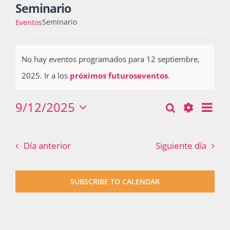
Seminario
Seminario
Eventos
Actividades
Eventos
No hay eventos programados para 12 septiembre,
for
Notice
2025. Ir a los
próximos futuroseventos
.
La Boletina
12
septiembre,
9/12/2025
Nav
Buscar
Búsqueda
Día
Seleccionar
2025
Blog
de
Show
y
fecha.
vist
Filters
Día anterior
Siguiente día
navegació
de
Recursos
Eve
de
SUBSCRIBE TO CALENDAR
vistas
Súmate
de
Eventos