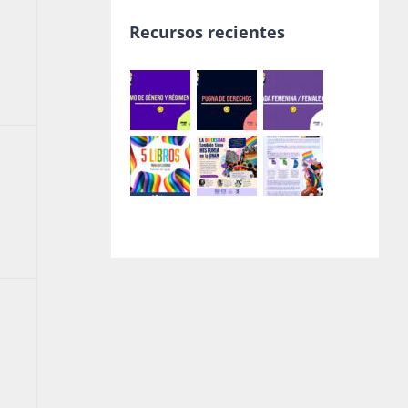
entos,
Recursos recientes
entos,
entos,