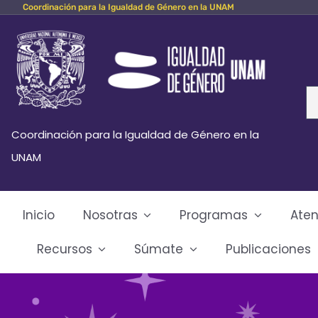
Coordinación para la Igualdad de Género en la UNAM
Skip
to
content
Se
fo
Coordinación para la Igualdad de Género en la
UNAM
Inicio
Nosotras
Programas
Aten
Recursos
Súmate
Publicaciones