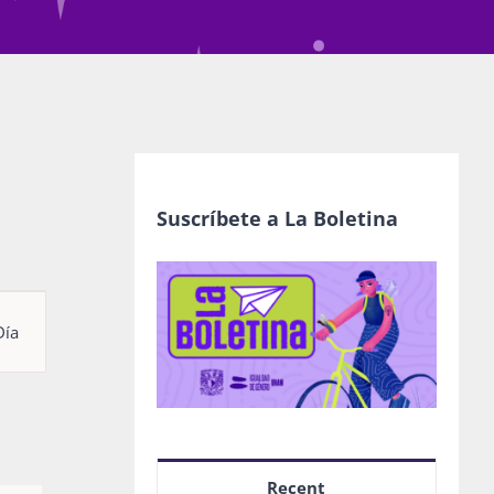
Suscríbete a La Boletina
egación
Día
as
nto
Recent