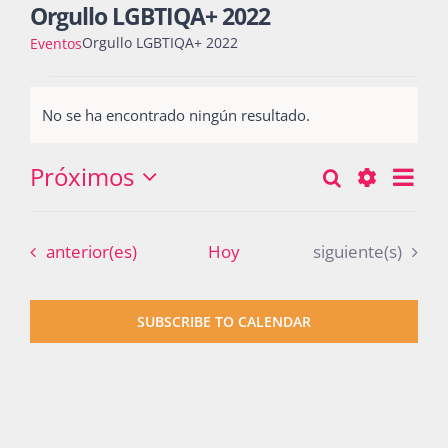
Orgullo LGBTIQA+ 2022
Orgullo LGBTIQA+ 2022
Eventos
Actividades
Eventos
No se ha encontrado ningún resultado.
Notice
La Boletina
Próximos
Nav
Buscar
Búsqueda
Lista
Seleccionar
de
Show
y
fecha.
vist
Blog
Filters
Eventos
Eventos
anterior(es)
Hoy
siguiente(s)
navegació
de
Eve
de
Recursos
SUBSCRIBE TO CALENDAR
vistas
de
Súmate
Eventos