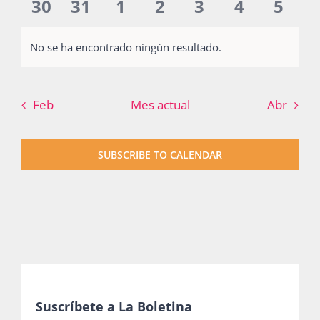
eventos
eventos
eventos
eventos
eventos
eventos
event
0
0
0
0
0
0
0
30
31
1
2
3
4
5
Publicaciones
eventos
eventos
eventos
eventos
eventos
eventos
even
No se ha encontrado ningún resultado.
Notice
Bienvenida generación 2027-1
Feb
Mes actual
Abr
SUBSCRIBE TO CALENDAR
Suscríbete a La Boletina