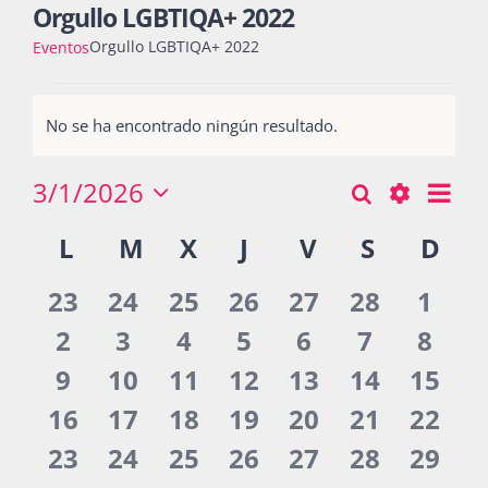
Orgullo LGBTIQA+ 2022
Orgullo LGBTIQA+ 2022
Eventos
Actividades
Eventos
No se ha encontrado ningún resultado.
Notice
La Boletina
3/1/2026
Nav
Buscar
Búsqueda
Mes
Seleccionar
de
Show
Calendario
L
LUNES
M
MARTES
X
MIÉRCOLES
J
JUEVES
V
VIERNES
S
SÁBADO
D
DO
y
fecha.
vist
Blog
Filters
de
navegació
de
0
0
0
0
0
0
0
23
24
25
26
27
28
1
Eventos
Eve
de
eventos
eventos
eventos
eventos
eventos
eventos
even
0
0
0
0
0
0
0
2
3
4
5
6
7
8
Recursos
vistas
eventos
eventos
eventos
eventos
eventos
eventos
even
0
0
0
0
0
0
0
9
10
11
12
13
14
15
de
eventos
eventos
eventos
eventos
eventos
eventos
event
0
0
0
0
0
0
0
16
17
18
19
20
21
22
Súmate
Eventos
eventos
eventos
eventos
eventos
eventos
eventos
event
0
0
0
0
0
0
0
23
24
25
26
27
28
29