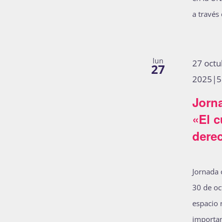
refresh
a través
with
the
filtered
lun
27 oct
27
results.
2025|5
Jorna
«El 
dere
Jornada 
30 de oc
espacio 
importan