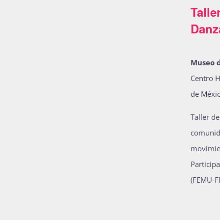
Talle
Danz
Museo d
Centro H
de Méxic
Taller d
comunida
movimien
Particip
(FEMU-F