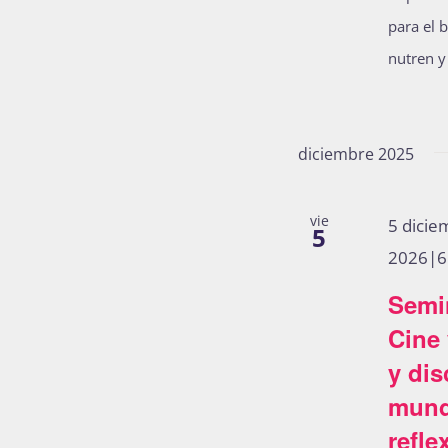
para el b
nutren y 
diciembre 2025
vie
5 dicie
5
2026|6
Semi
Cine 
y dis
mund
refle