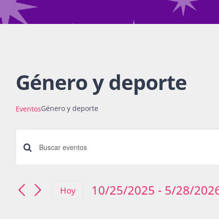
Género y deporte
Género y deporte
Eventos
Eventos
Búsqueda
Introduce
la
y
palabra
10/25/2025
 - 
5/28/202
Hoy
navegació
Seleccionar
clave.
fecha.
Busca