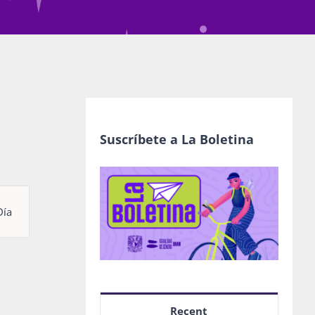
Suscríbete a La Boletina
egación
Día
as
nto
Recent