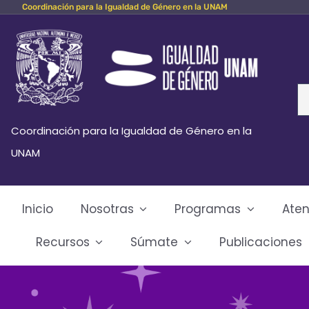
Coordinación para la Igualdad de Género en la UNAM
Skip
to
content
Se
fo
Coordinación para la Igualdad de Género en la
UNAM
Inicio
Nosotras
Programas
Aten
Recursos
Súmate
Publicaciones