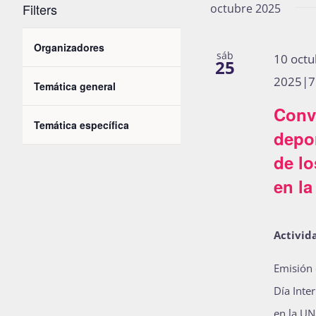
de
Filters
octubre 2025
Eventos
Changing
vistas
para
Organizadores
Open
sáb
10 oct
any
25
la
filter
de
2025|7
of
Temática general
palabra
Open
the
filter
Conv
clave.
Eventos
Temática específica
form
Open
depor
filter
inputs
de lo
will
en l
cause
the
Activida
list
of
Emisión 
events
Día Inte
to
en la UN