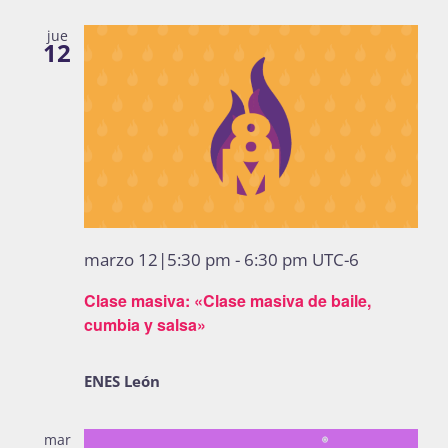
jue
12
marzo 12|5:30 pm
-
6:30 pm
UTC-6
Clase masiva: «Clase masiva de baile,
cumbia y salsa»
ENES León
mar