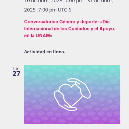
10 octubre, 2025|7:00 pm
-
31 octubre,
Publicaciones
2025|7:00 pm
UTC-6
Conversatorios Género y deporte: «Día
Internacional de los Cuidados y el Apoyo,
Bienvenida generación 2027-1
en la UNAM»
Actividad en línea.
lun
27