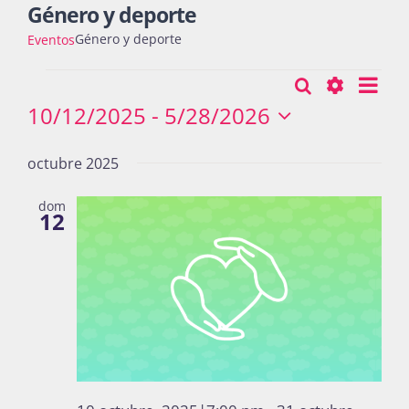
Género y deporte
Género y deporte
Eventos
Actividades
Nav
Eventos
Buscar
Búsqueda
Lista
de
Show
10/12/2025
 - 
5/28/2026
y
vist
Seleccionar
Filters
La Boletina
fecha.
navegació
octubre 2025
de
Eve
de
dom
Blog
12
vistas
de
Recursos
Eventos
Súmate