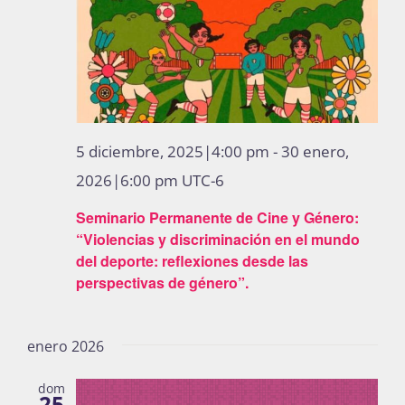
5 diciembre, 2025|4:00 pm
-
30 enero,
2026|6:00 pm
UTC-6
Seminario Permanente de Cine y Género:
“Violencias y discriminación en el mundo
del deporte: reflexiones desde las
perspectivas de género”.
enero 2026
dom
25