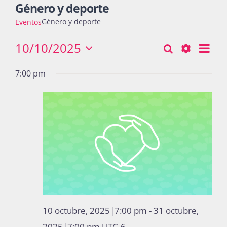
Género y deporte
Género y deporte
Eventos
Actividades
Eventos
10/10/2025
Nav
Buscar
Búsqueda
Día
Seleccionar
de
Show
for
y
fecha.
7:00 pm
vist
La Boletina
Filters
10
navegació
de
octubre,
Eve
de
2025
Blog
vistas
de
Recursos
Eventos
Súmate
10 octubre, 2025|7:00 pm
-
31 octubre,
2025|7:00 pm
UTC-6