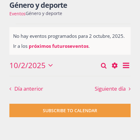
Género y deporte
Género y deporte
Eventos
Actividades
Eventos
No hay eventos programados para 2 octubre, 2025.
for
Notice
Ir a los
próximos futuroseventos
.
La Boletina
2
octubre,
10/2/2025
Nav
Buscar
Búsqueda
Día
Seleccionar
2025
Blog
de
Show
y
fecha.
vist
Filters
Día anterior
Siguiente día
navegació
de
Recursos
Eve
de
SUBSCRIBE TO CALENDAR
vistas
Súmate
de
Eventos