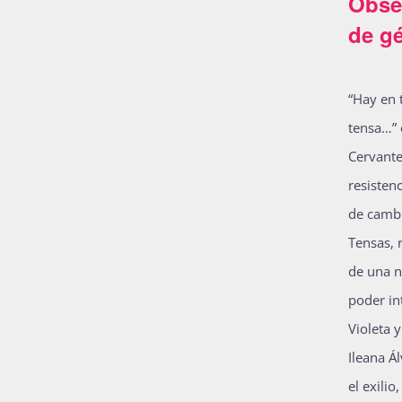
Obser
de g
“Hay en 
tensa…” 
Cervante
resisten
de cambi
Tensas, 
de una n
poder in
Violeta 
Ileana Á
el exili