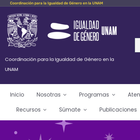
Coordinación para la Igualdad de Género en la UNAM
Skip
to
content
Se
fo
Coordinación para la Igualdad de Género en la
UNAM
Inicio
Nosotras
Programas
Aten
Recursos
Súmate
Publicaciones