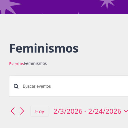
Feminismos
Feminismos
Eventos
Eventos
Búsqueda
Introduce
la
y
palabra
2/3/2026
 - 
2/24/2026
Hoy
navegació
Seleccionar
clave.
fecha.
Busca