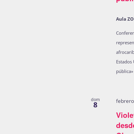
Aula Z
Conferen
represen
afrocari
Estados 
pública»
dom
febrer
8
Viole
desde