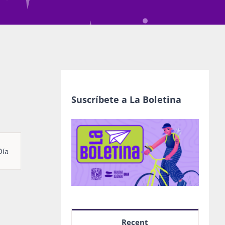
Suscríbete a La Boletina
egación
Día
as
nto
Recent