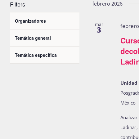
de
Filters
febrero 2026
Eventos
Changing
vistas
para
Organizadores
Open
mar
febrer
any
3
la
filter
de
of
Temática general
Curs
palabra
Open
the
filter
clave.
Eventos
decol
Temática específica
form
Open
Ladi
filter
inputs
will
Unidad
cause
Posgrado
the
México
list
of
Analizar
events
Ladina",
to
contribu