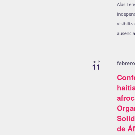
Alas Ten
independ
visibiliz
ausencia
mié
febrer
11
Conf
haiti
afroc
Orga
Solid
de Áf