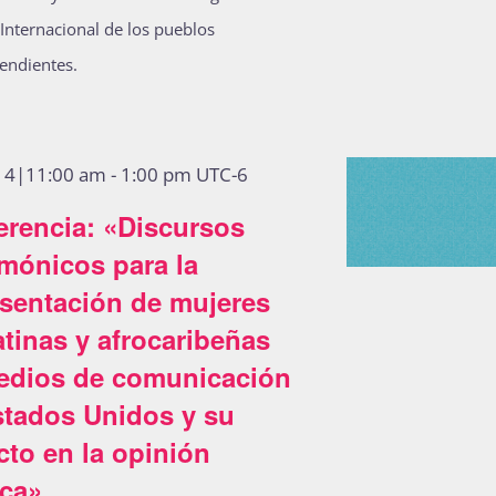
Internacional de los pueblos
endientes.
o 4|11:00 am
-
1:00 pm
UTC-6
erencia: «Discursos
mónicos para la
esentación de mujeres
atinas y afrocaribeñas
edios de comunicación
stados Unidos y su
to en la opinión
ica»