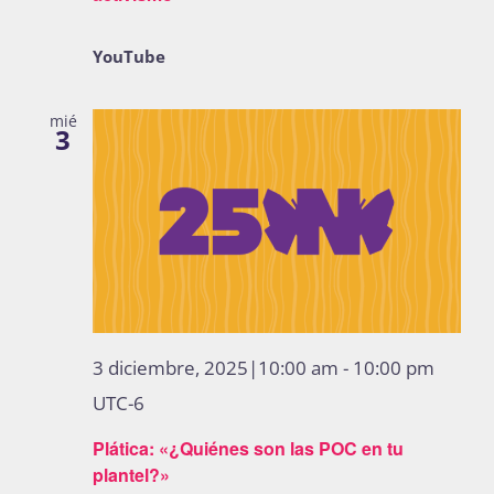
YouTube
mié
3
3 diciembre, 2025|10:00 am
-
10:00 pm
UTC-6
Plática: «¿Quiénes son las POC en tu
plantel?»