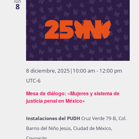
lun
8
8 diciembre, 2025|10:00 am
-
12:00 pm
UTC-6
Mesa de diálogo: «Mujeres y sistema de
justicia penal en México»
Instalaciones del PUDH
Cruz Verde 79-B, Col.
Barrio del Niño Jesús, Ciudad de México,
Coyoacán