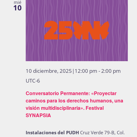
mié
10
10 diciembre, 2025|12:00 pm
-
2:00 pm
UTC-6
Conversatorio Permanente: «Proyectar
caminos para los derechos humanos, una
visión multidisciplinaria». Festival
SYNAPSIA
Instalaciones del PUDH
Cruz Verde 79-B, Col.