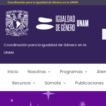
Coordinación para la Igualdad de Género en la UNAM
Skip
to
content
Se
fo
Coordinación para la Igualdad de Género en la
UNAM
Inicio
Nosotras
Programas
Aten
Recursos
Súmate
Publicaciones