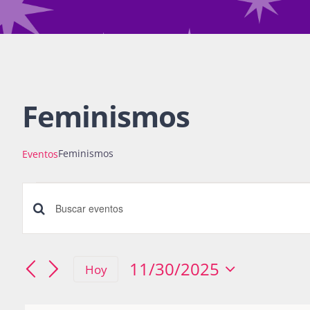
Feminismos
Feminismos
Eventos
Eventos
Búsqueda
Introduce
for
la
y
30
palabra
11/30/2025
Hoy
navegació
Seleccionar
clave.
noviembre,
fecha.
Busca