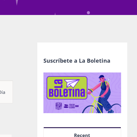
Suscríbete a La Boletina
egación
Día
as
nto
Recent