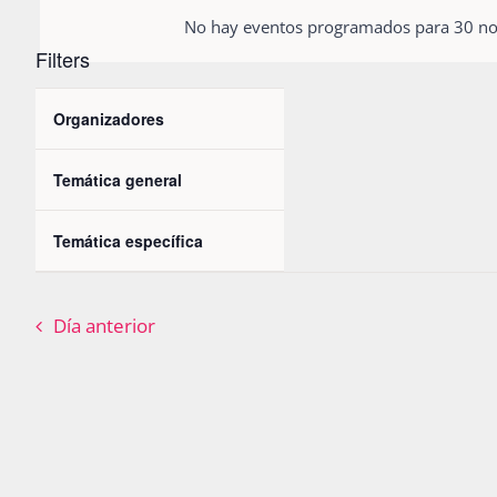
de
2025
No hay eventos programados para 30 nov
Eventos
Filters
vistas
para
la
Changing
Organizadores
de
Open
palabra
any
filter
clave.
Eventos
of
Temática general
Open
the
filter
Temática específica
form
Open
filter
inputs
will
Día anterior
cause
the
list
of
events