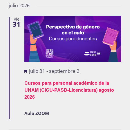
julio 2026
vie
31
Destacadas
julio 31
-
septiembre 2
Cursos para personal académico de la
UNAM (CIGU-PASD-Licenciatura) agosto
2026
Aula ZOOM