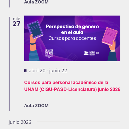
Aula ZOOM
mié
27
Destacadas
abril 20
-
junio 22
Cursos para personal académico de la
UNAM (CIGU-PASD-Licenciatura) junio 2026
Aula ZOOM
junio 2026