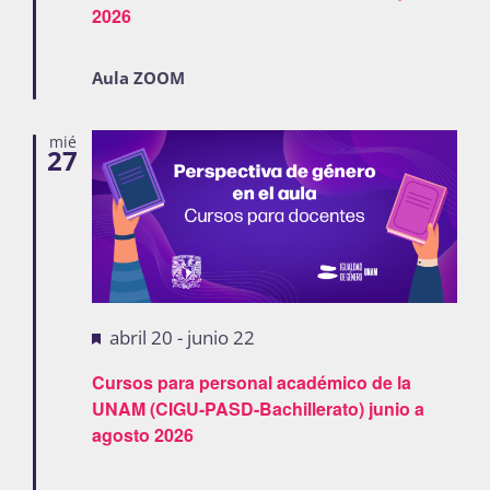
2026
Publicaciones
Aula ZOOM
Bienvenida generación 2027-1
mié
27
Destacadas
abril 20
-
junio 22
Cursos para personal académico de la
UNAM (CIGU-PASD-Bachillerato) junio a
agosto 2026