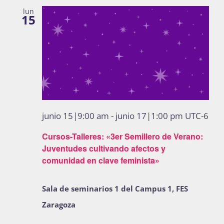
lun
15
junio 15|9:00 am
-
junio 17|1:00 pm
UTC-6
Cursos-Talleres: «3er Semillero de Verano:
Juventudes cultivando afectos y
comunidad en clave feminista»
Sala de seminarios 1 del Campus 1, FES
Zaragoza