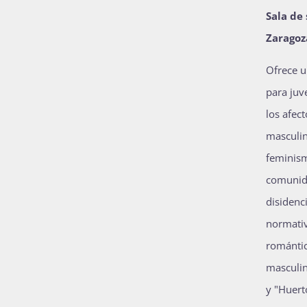
Sala de
Zaragoz
Ofrece u
para juv
los afect
masculin
feminism
comunida
disidenc
normativ
románti
masculin
y "Huert