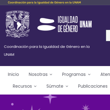
Coordinación para la Igualdad de Género en la UNAM
Skip
to
content
Se
fo
Coordinación para la Igualdad de Género en la
UNAM
Inicio
Nosotras
Programas
Aten
Recursos
Súmate
Publicaciones