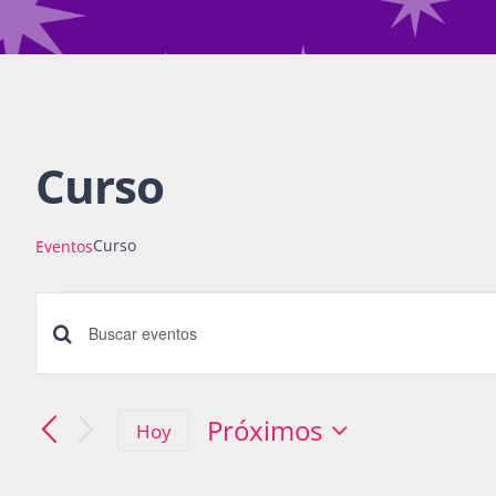
Curso
Curso
Eventos
Eventos
Búsqueda
Introduce
la
y
palabra
Próximos
Hoy
navegació
Seleccionar
clave.
fecha.
Busca