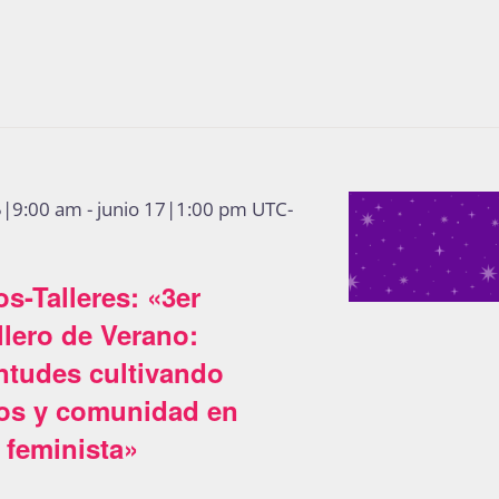
5|9:00 am
-
junio 17|1:00 pm
UTC-
s-Talleres: «3er
lero de Verano:
ntudes cultivando
tos y comunidad en
 feminista»