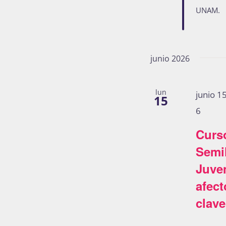
UNAM.
junio 2026
lun
junio 1
15
6
Curso
Semil
Juve
afec
clave