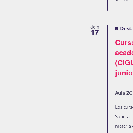
refresh
with
the
dom
Dest
17
filtered
Curs
results.
acad
(CIG
junio
Aula Z
Los curs
Superaci
materia 