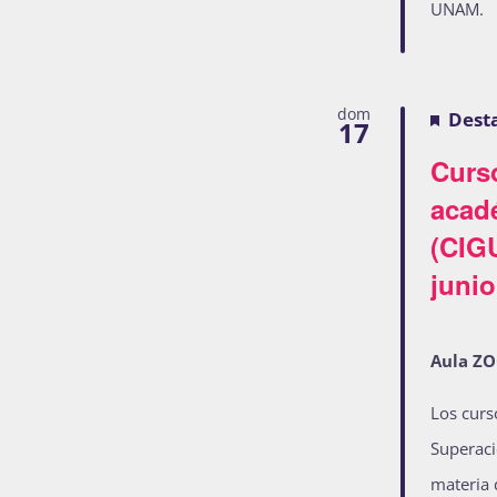
UNAM.
dom
Dest
17
Curs
acad
(CIG
junio
Aula Z
Los curs
Superaci
materia 