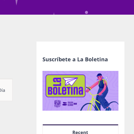
Suscríbete a La Boletina
egación
Día
as
nto
Recent