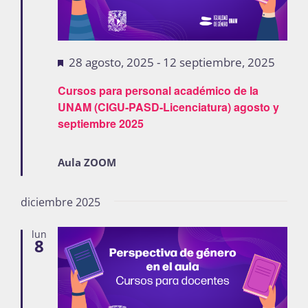
Destacadas
28 agosto, 2025
-
12 septiembre, 2025
Cursos para personal académico de la
UNAM (CIGU-PASD-Licenciatura) agosto y
septiembre 2025
Aula ZOOM
diciembre 2025
lun
8