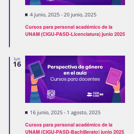
Destacadas
4 junio, 2025
-
20 junio, 2025
Cursos para personal académico de la
UNAM (CIGU-PASD-Licenciatura) junio 2025
lun
16
Destacadas
16 junio, 2025
-
1 agosto, 2025
Cursos para personal académico de la
UNAM (CIGU-PASD-Bachillerato) junio 2025