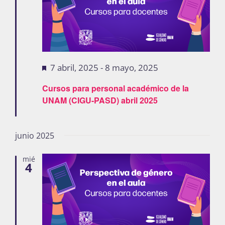
Destacadas
7 abril, 2025
-
8 mayo, 2025
Cursos para personal académico de la
UNAM (CIGU-PASD) abril 2025
junio 2025
mié
4