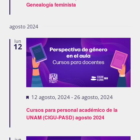
Genealogía feminista
Publicaciones
agosto 2024
Bienvenida generación 2027-1
lun
12
Destacadas
12 agosto, 2024
-
26 agosto, 2024
Cursos para personal académico de la
UNAM (CIGU-PASD) agosto 2024
jue