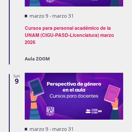
Destacadas
marzo 9
-
marzo 31
Cursos para personal académico de la
UNAM (CIGU-PASD-Licenciatura) marzo
2026
Aula ZOOM
lun
9
Destacadas
marzo 9
-
marzo 31