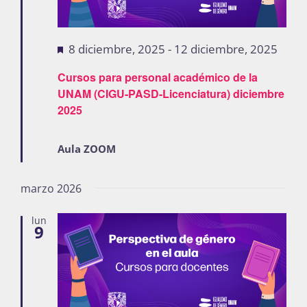
Destacadas
8 diciembre, 2025
-
12 diciembre, 2025
Cursos para personal académico de la
UNAM (CIGU-PASD-Licenciatura) diciembre
2025
Aula ZOOM
marzo 2026
lun
9