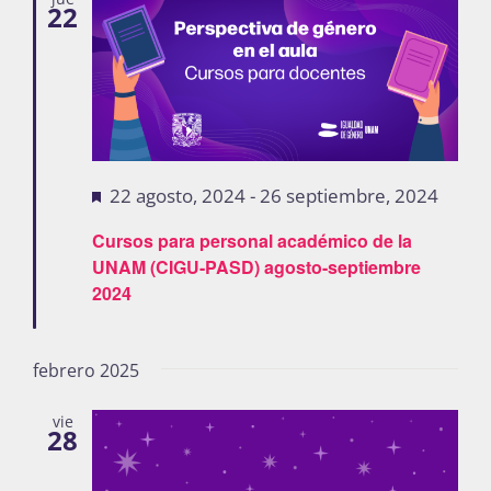
22
Destacadas
22 agosto, 2024
-
26 septiembre, 2024
Cursos para personal académico de la
UNAM (CIGU-PASD) agosto-septiembre
2024
febrero 2025
vie
28