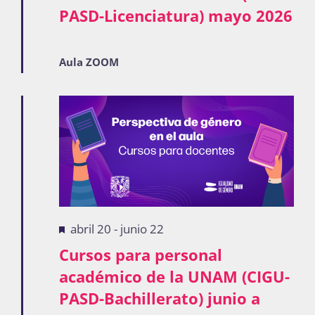
PASD-Licenciatura) mayo 2026
Publicaciones
Aula ZOOM
Bienvenida generación 2027-1
Destacadas
abril 20
-
junio 22
Cursos para personal
académico de la UNAM (CIGU-
PASD-Bachillerato) junio a