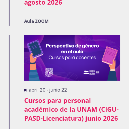
agosto 2026
Aula ZOOM
Destacadas
abril 20
-
junio 22
Cursos para personal
académico de la UNAM (CIGU-
PASD-Licenciatura) junio 2026