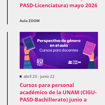
PASD-Licenciatura) mayo 2026
Publicaciones
Aula ZOOM
Bienvenida generación 2027-1
Destacadas
abril 20
-
junio 22
Cursos para personal
académico de la UNAM (CIGU-
PASD-Bachillerato) junio a