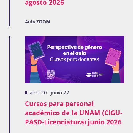
agosto 2026
Aula ZOOM
Destacadas
abril 20
-
junio 22
Cursos para personal
académico de la UNAM (CIGU-
PASD-Licenciatura) junio 2026