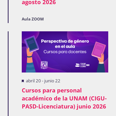
agosto 2026
Aula ZOOM
Destacadas
abril 20
-
junio 22
Cursos para personal
académico de la UNAM (CIGU-
PASD-Licenciatura) junio 2026