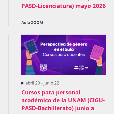
PASD-Licenciatura) mayo 2026
Publicaciones
Aula ZOOM
Bienvenida generación 2027-1
Destacadas
abril 20
-
junio 22
Cursos para personal
académico de la UNAM (CIGU-
PASD-Bachillerato) junio a