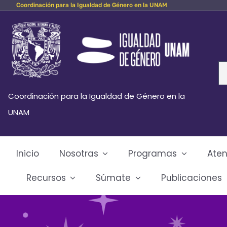
Coordinación para la Igualdad de Género en la UNAM
Skip
to
content
Se
fo
Coordinación para la Igualdad de Género en la
UNAM
Inicio
Nosotras
Programas
Aten
Recursos
Súmate
Publicaciones