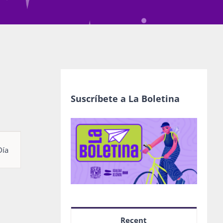
Suscríbete a La Boletina
egación
Día
as
nto
Recent