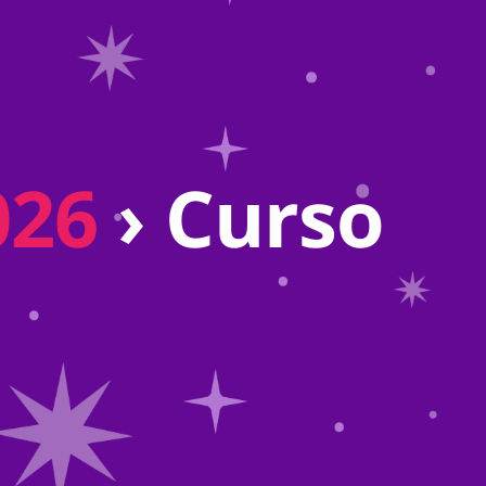
026
› Curso