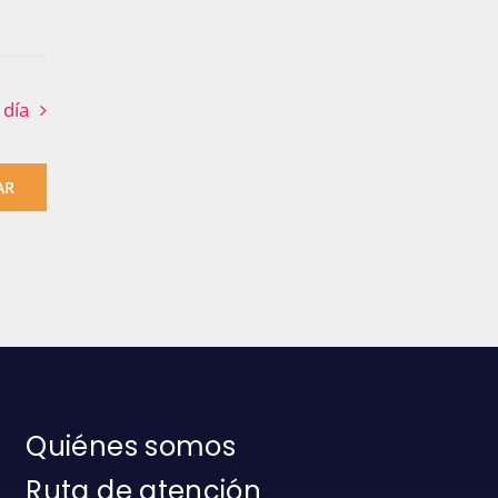
 día
AR
Quiénes somos
Ruta de atención