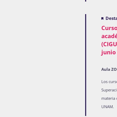
refresh
with
Dest
the
Curso
filtered
acad
results.
(CIGU
junio
Aula Z
Los curs
Superaci
materia 
UNAM.