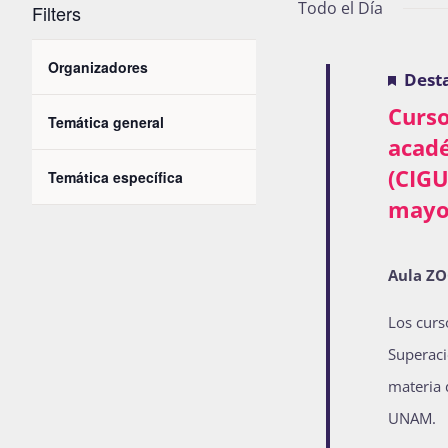
Todo el Día
de
Filters
2026
Eventos
Changing
vistas
para
Organizadores
Open
Dest
any
la
filter
de
Curso
of
Temática general
palabra
Open
acad
the
filter
clave.
Eventos
(CIGU
Temática específica
form
Open
mayo
filter
inputs
will
Aula Z
cause
the
Los curs
list
Superaci
of
materia 
events
UNAM.
to