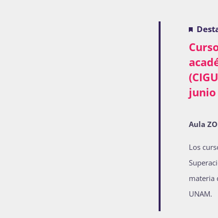
Dest
Curso
acad
(CIGU
junio
Aula Z
Los curs
Superaci
materia 
UNAM.