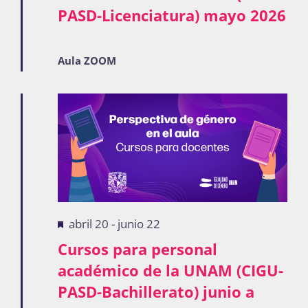
PASD-Licenciatura) mayo 2026
Publicaciones
Aula ZOOM
Bienvenida generación 2027-1
Destacadas
abril 20
-
junio 22
Cursos para personal
académico de la UNAM (CIGU-
PASD-Bachillerato) junio a