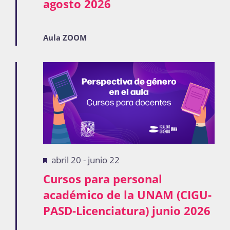
agosto 2026
Aula ZOOM
Destacadas
abril 20
-
junio 22
Cursos para personal
académico de la UNAM (CIGU-
PASD-Licenciatura) junio 2026