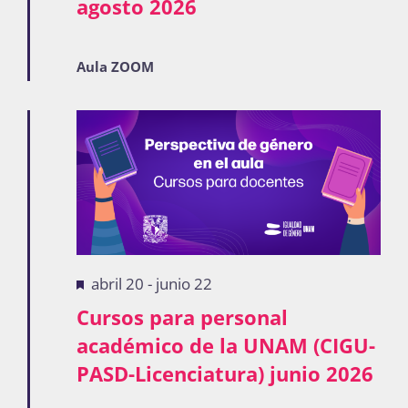
agosto 2026
Aula ZOOM
Destacadas
abril 20
-
junio 22
Cursos para personal
académico de la UNAM (CIGU-
PASD-Licenciatura) junio 2026