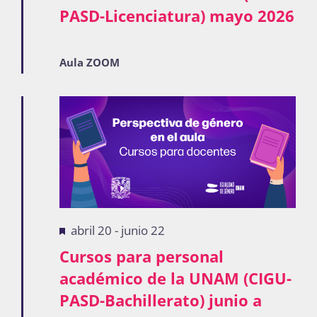
PASD-Licenciatura) mayo 2026
Publicaciones
Aula ZOOM
Bienvenida generación 2027-1
Destacadas
abril 20
-
junio 22
Cursos para personal
académico de la UNAM (CIGU-
PASD-Bachillerato) junio a