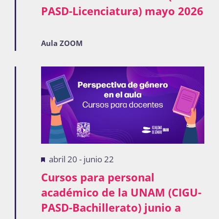
PASD-Licenciatura) mayo 2026
Publicaciones
Aula ZOOM
Bienvenida generación 2027-1
Destacadas
abril 20
-
junio 22
Cursos para personal
académico de la UNAM (CIGU-
PASD-Bachillerato) junio a