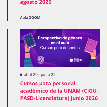
agosto 2026
Aula ZOOM
Destacadas
abril 20
-
junio 22
Cursos para personal
académico de la UNAM (CIGU-
PASD-Licenciatura) junio 2026