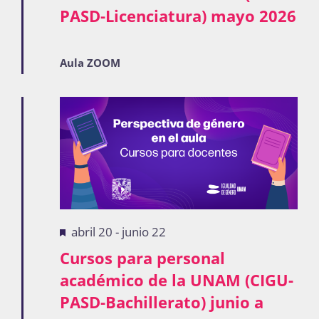
PASD-Licenciatura) mayo 2026
Publicaciones
Aula ZOOM
Bienvenida generación 2027-1
Destacadas
abril 20
-
junio 22
Cursos para personal
académico de la UNAM (CIGU-
PASD-Bachillerato) junio a