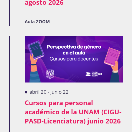
agosto 2026
Aula ZOOM
Destacadas
abril 20
-
junio 22
Cursos para personal
académico de la UNAM (CIGU-
PASD-Licenciatura) junio 2026