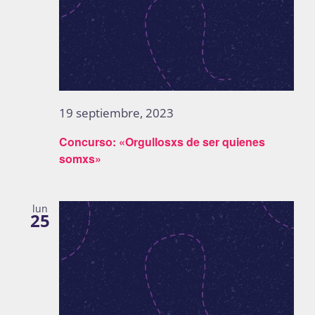
19 septiembre, 2023
Concurso: «Orgullosxs de ser quienes
somxs»
lun
25