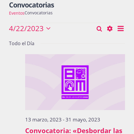
Convocatorias
Convocatorias
Eventos
Actividades
Eventos
4/22/2023
Nav
Buscar
Búsqueda
Día
Seleccionar
de
Show
for
y
fecha.
Todo el Día
vist
La Boletina
Filters
22
navegació
de
abril,
Eve
de
2023
Blog
vistas
de
Recursos
Eventos
Súmate
13 marzo, 2023
-
31 mayo, 2023
Convocatoria: «Desbordar las