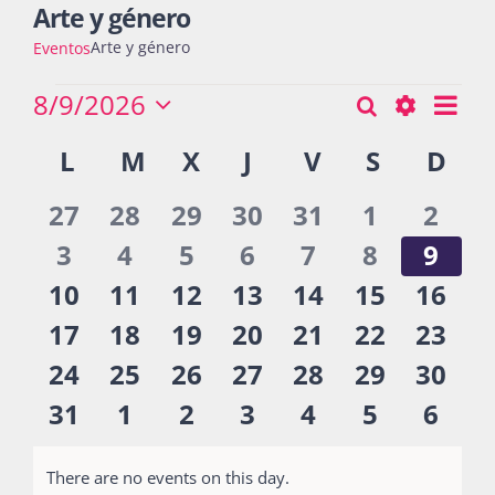
Arte y género
Arte y género
Eventos
Actividades
Eventos
8/9/2026
Nav
Buscar
Búsqueda
Mes
Seleccionar
de
Show
Calendario
L
LUNES
M
MARTES
X
MIÉRCOLES
J
JUEVES
V
VIERNES
S
SÁBADO
D
DO
y
fecha.
vist
La Boletina
Filters
de
navegació
de
0
0
0
0
0
0
0
27
28
29
30
31
1
2
Eventos
Eve
de
eventos
eventos
eventos
eventos
eventos
eventos
even
0
0
0
0
0
0
0
3
4
5
6
7
8
9
Blog
vistas
eventos
eventos
eventos
eventos
eventos
eventos
even
0
0
0
0
0
0
0
10
11
12
13
14
15
16
de
eventos
eventos
eventos
eventos
eventos
eventos
event
0
0
0
0
0
0
0
17
18
19
20
21
22
23
Recursos
Eventos
eventos
eventos
eventos
eventos
eventos
eventos
event
0
0
0
0
0
0
0
24
25
26
27
28
29
30
eventos
eventos
eventos
eventos
eventos
eventos
event
0
0
0
0
0
0
0
31
1
2
3
4
5
6
Súmate
eventos
eventos
eventos
eventos
eventos
eventos
even
There are no events on this day.
Notice