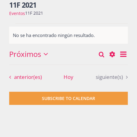
11F 2021
11F 2021
Eventos
Actividades
Eventos
No se ha encontrado ningún resultado.
Notice
La Boletina
Próximos
Nav
Buscar
Búsqueda
Lista
Seleccionar
de
Show
y
fecha.
vist
Blog
Filters
Eventos
Eventos
anterior(es)
Hoy
siguiente(s)
navegació
de
Eve
de
Recursos
SUBSCRIBE TO CALENDAR
vistas
de
Súmate
Eventos