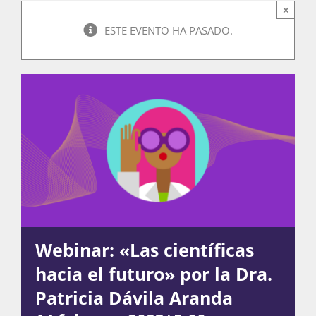
×
ESTE EVENTO HA PASADO.
Actividades
La Boletina
Blog
Recursos
Webinar: «Las científicas
hacia el futuro» por la Dra.
Súmate
Patricia Dávila Aranda