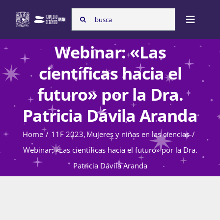
Skip
Search
to
Toggle
for:
content
Naviga
Webinar: «Las
Inicio
científicas hacia el
futuro» por la Dra.
Nosotras
Patricia Dávila Aranda
Home
11F 2023
Mujeres y niñas en las ciencias
Programas
Webinar: «Las científicas hacia el futuro» por la Dra.
Patricia Dávila Aranda
Atención de la violencia de género
Cursos