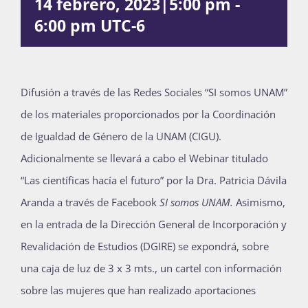
14 febrero, 2023|5:00 pm
-
Publicaciones
6:00 pm
UTC-6
Bienvenida generación 2027-1
Difusión a través de las Redes Sociales “SI somos UNAM”
de los materiales proporcionados por la Coordinación
de Igualdad de Género de la UNAM (CIGU).
Adicionalmente se llevará a cabo el Webinar titulado
“Las científicas hacía el futuro” por la Dra. Patricia Dávila
Aranda a través de Facebook
SI somos UNAM.
Asimismo,
en la entrada de la Dirección General de Incorporación y
Revalidación de Estudios (DGIRE) se expondrá, sobre
una caja de luz de 3 x 3 mts., un cartel con información
sobre las mujeres que han realizado aportaciones