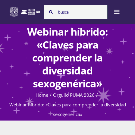
Skip
Search
to
Toggle
for:
content
Naviga
Webinar híbrido:
Inicio
«Claves para
comprender la
Nosotras
diversidad
sexogenérica»
Programas
Home
Orgullo PUMA 2026
Webinar híbrido: «Claves para comprender la diversidad
Atención de la violencia de género
sexogenérica»
Cursos