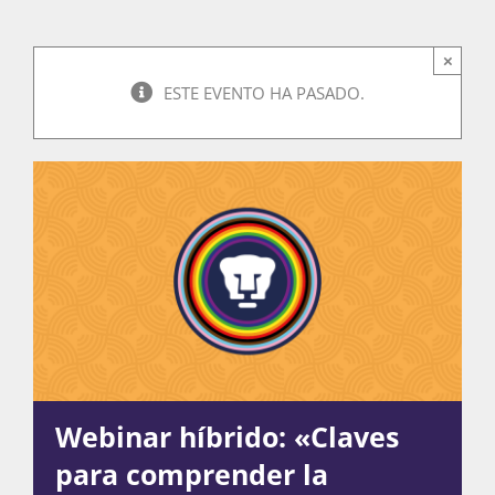
×
Actividades
ESTE EVENTO HA PASADO.
La Boletina
Blog
Recursos
Webinar híbrido: «Claves
Súmate
para comprender la