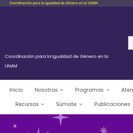
Coordinación para la Igualdad de Género en la UNAM
Skip
to
content
Se
fo
Coordinación para la Igualdad de Género en la
UNAM
Inicio
Nosotras
Programas
Aten
Recursos
Súmate
Publicaciones