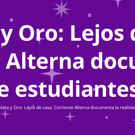
 y Oro: Lejos 
e Alterna doc
e estudiante
oleta y Oro: Lejos de casa. Corriente Alterna documenta la realid