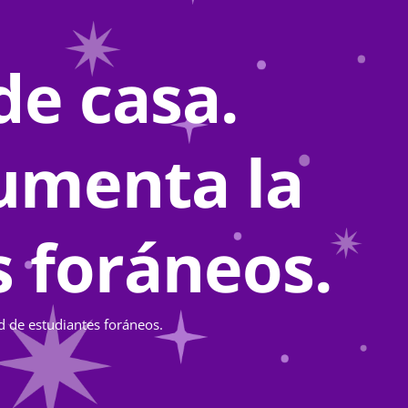
de casa.
umenta la
s foráneos.
ad de estudiantes foráneos.