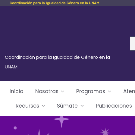
Coordinación para la Igualdad de Género en la UNAM
Skip
to
content
Se
fo
Coordinación para la Igualdad de Género en la
UNAM
Inicio
Nosotras
Programas
Aten
Recursos
Súmate
Publicaciones