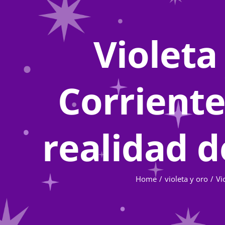
Violeta
Corrient
realidad d
Home
violeta y oro
Vi