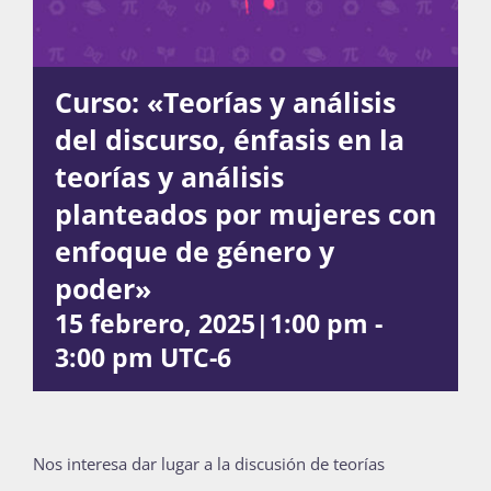
Actividades
Curso: «Teorías y análisis
del discurso, énfasis en la
La Boletina
teorías y análisis
planteados por mujeres con
enfoque de género y
Blog
poder»
15 febrero, 2025|1:00 pm
-
Recursos
3:00 pm
UTC-6
Súmate
Nos interesa dar lugar a la discusión de teorías