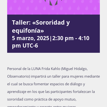
Actividades
Taller: «Sororidad y
equifonía»
La Boletina
5 marzo, 2025|2:30 pm
-
4:10
pm
UTC-6
Blog
Personal de la LUNA Frida Kahlo (Miguel Hidalgo,
Recursos
Observatorio) impartirá un taller para mujeres mediante
el cual se busca fomentar espacios de diálogo y
aprendizaje en los que las participantes fortalezcan la
Súmate
sororidad como práctica de apoyo mutuo,
empoderamiento y respeto entre mujeres.