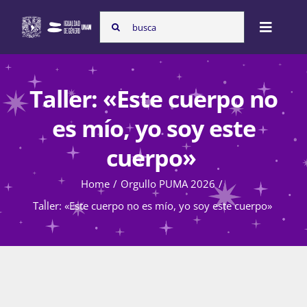
Skip
Search
to
Toggle
for:
content
Naviga
Inicio
Taller: «Este cuerpo no
es mío, yo soy este
Nosotras
cuerpo»
Home
Orgullo PUMA 2026
Programas
Taller: «Este cuerpo no es mío, yo soy este cuerpo»
Atención de la violencia de género
Cursos