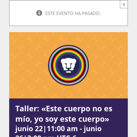
×
ESTE EVENTO HA PASADO.
Actividades
La Boletina
Blog
Recursos
Taller: «Este cuerpo no es
mío, yo soy este cuerpo»
Súmate
junio 22|11:00 am
-
junio