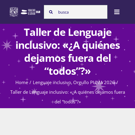
Skip
Search
to
Toggle
for:
content
Naviga
Taller de Lenguaje
Inicio
inclusivo: «¿A quiénes
dejamos fuera del
Nosotras
“todos”?»
Home
Lenguaje inclusivo
Orgullo PUMA 2026
Programas
Taller de Lenguaje inclusivo: «¿A quiénes dejamos fuera
del “todos”?»
Atención de la violencia de género
Cursos