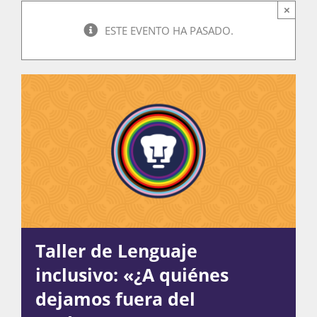
×
ESTE EVENTO HA PASADO.
Actividades
La Boletina
Blog
Recursos
Taller de Lenguaje
inclusivo: «¿A quiénes
Súmate
dejamos fuera del