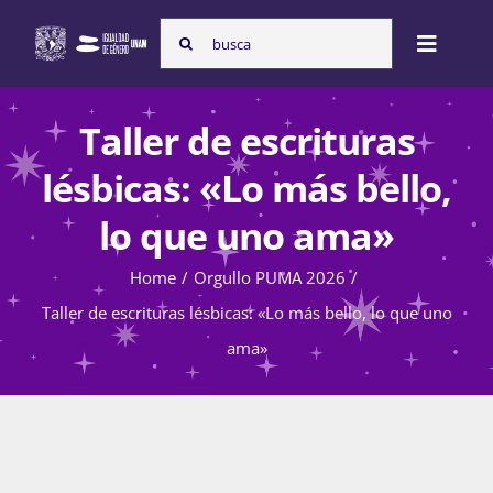
Skip
Search
to
Toggle
for:
content
Naviga
Inicio
Taller de escrituras
lésbicas: «Lo más bello,
Nosotras
lo que uno ama»
Home
Orgullo PUMA 2026
Programas
Taller de escrituras lésbicas: «Lo más bello, lo que uno
ama»
Atención de la violencia de género
Cursos