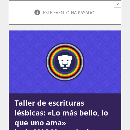
×
ESTE EVENTO HA PASADO.
Actividades
La Boletina
Blog
Recursos
Taller de escrituras
lésbicas: «Lo más bello, lo
Súmate
que uno ama»