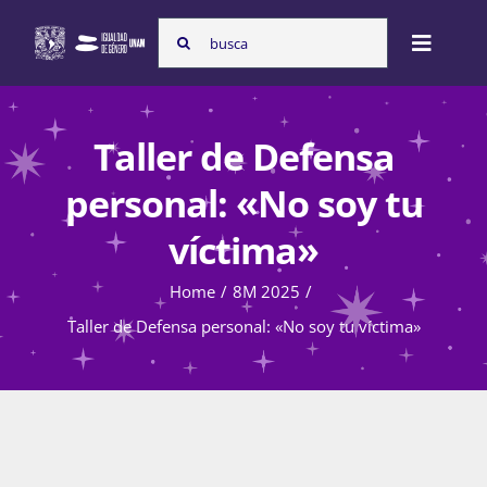
Skip
Search
to
Toggle
for:
content
Naviga
Inicio
Taller de Defensa
personal: «No soy tu
Nosotras
víctima»
Home
8M 2025
Programas
Taller de Defensa personal: «No soy tu víctima»
Atención de la violencia de género
Cursos