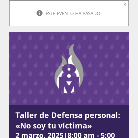
×
ESTE EVENTO HA PASADO.
Actividades
La Boletina
Blog
Recursos
Taller de Defensa personal:
Súmate
«No soy tu víctima»
2 marzo, 2025|8:00 am
-
5:00