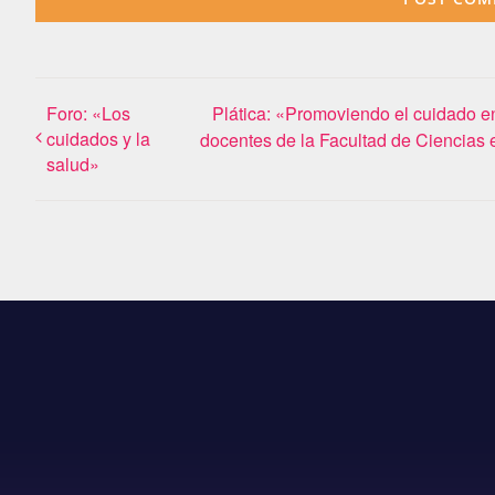
Foro: «Los
Plática: «Promoviendo el cuidado en
cuidados y la
docentes de la Facultad de Ciencias
salud»