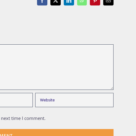
Facebook
X
LinkedIn
WhatsApp
Pinterest
Email
e next time I comment.