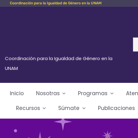
Coordinación para la Igualdad de Género en la UNAM
Skip
to
content
Se
fo
Coordinación para la Igualdad de Género en la
UNAM
Inicio
Nosotras
Programas
Aten
Recursos
Súmate
Publicaciones