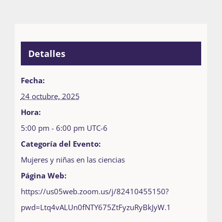
Detalles
Fecha:
24 octubre, 2025
Hora:
5:00 pm - 6:00 pm
UTC-6
Categoría del Evento:
Mujeres y niñas en las ciencias
Página Web:
https://us05web.zoom.us/j/82410455150?
pwd=Ltq4vALUn0fNTY675ZtFyzuRyBkJyW.1