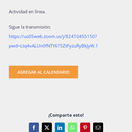
Actividad en línea.
Sigue la transmisión:
https://us05web.zoom.us/j/82410455150?
pwd=Ltq4vALUn0fNTY675ZtFyzuRyBkJyW.1
AGREGAR AL CALENDARIO
¡Comparte esto!
Facebook
X
LinkedIn
WhatsApp
Pinterest
Email