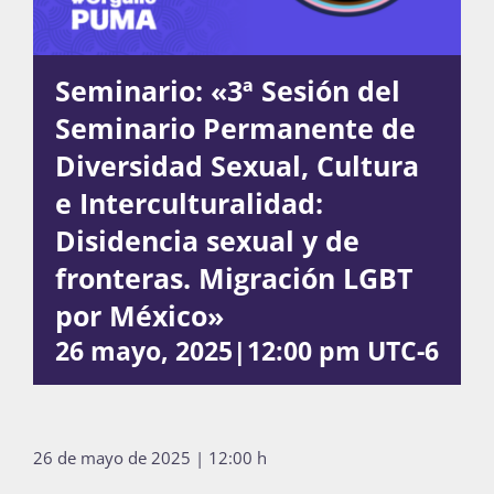
Actividades
Seminario: «3ª Sesión del
Seminario Permanente de
Diversidad Sexual, Cultura
La Boletina
e Interculturalidad:
Disidencia sexual y de
Blog
fronteras. Migración LGBT
por México»
26 mayo, 2025|12:00 pm
UTC-6
Recursos
Súmate
26 de mayo de 2025 | 12:00 h