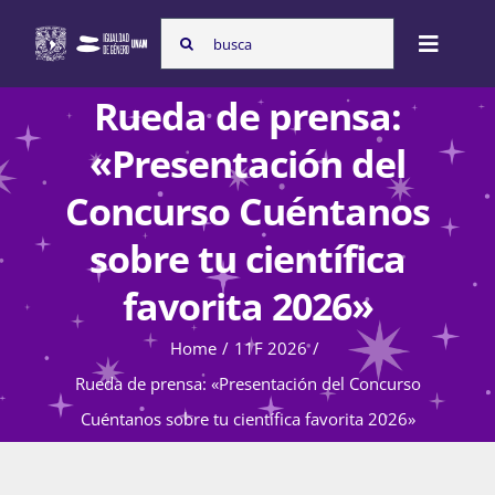
Skip
Search
to
Toggle
for:
content
Naviga
Rueda de prensa:
Inicio
«Presentación del
Concurso Cuéntanos
Nosotras
sobre tu científica
favorita 2026»
Programas
Home
11F 2026
Rueda de prensa: «Presentación del Concurso
Atención de la violencia de género
Cuéntanos sobre tu científica favorita 2026»
Cursos