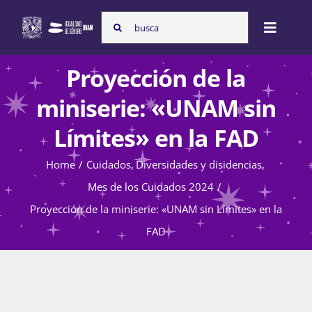
Skip
Search
to
Toggle
for:
content
Naviga
Proyección de la
Inicio
miniserie: «UNAM sin
Límites» en la FAD
Nosotras
Home
Cuidados
Diversidades y disidencias
Mes de los Cuidados 2024
Programas
Proyección de la miniserie: «UNAM sin Límites» en la
FAD
Atención de la violencia de género
Cursos