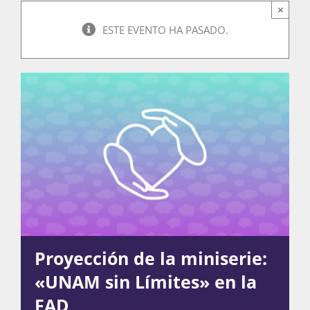
×
ESTE EVENTO HA PASADO.
Actividades
La Boletina
Blog
Recursos
Proyección de la miniserie:
Súmate
«UNAM sin Límites» en la
FAD