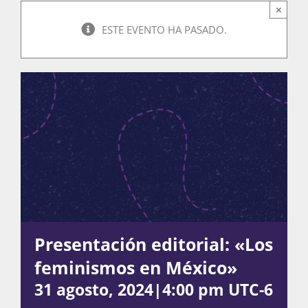
×
ESTE EVENTO HA PASADO.
Actividades
La Boletina
Blog
Recursos
Presentación editorial: «Los
feminismos en México»
Súmate
31 agosto, 2024|4:00 pm
UTC-6