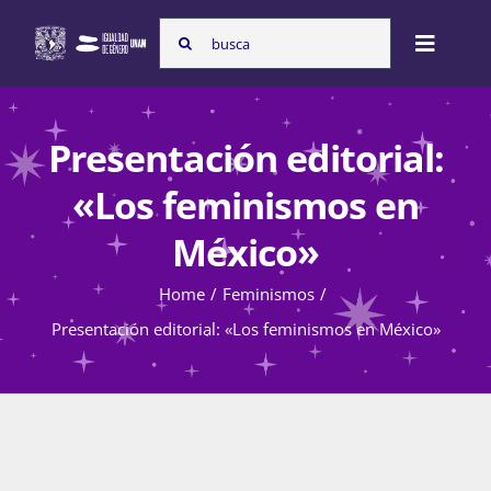
Skip
Search
to
Toggle
for:
content
Naviga
Inicio
Presentación editorial:
«Los feminismos en
Nosotras
México»
Home
Feminismos
Programas
Presentación editorial: «Los feminismos en México»
Atención de la violencia de género
Cursos