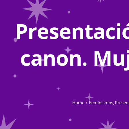
Presentació
canon. Muj
Home
Feminismos
Present