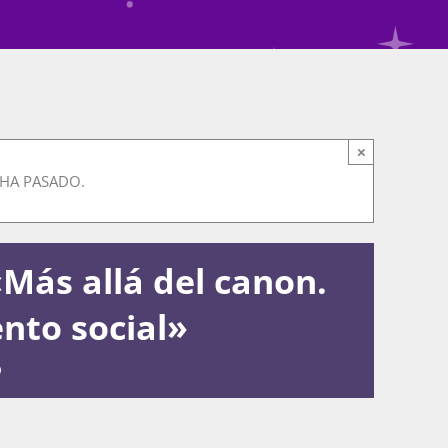
×
 HA PASADO.
«Más allá del canon.
nto social»
6