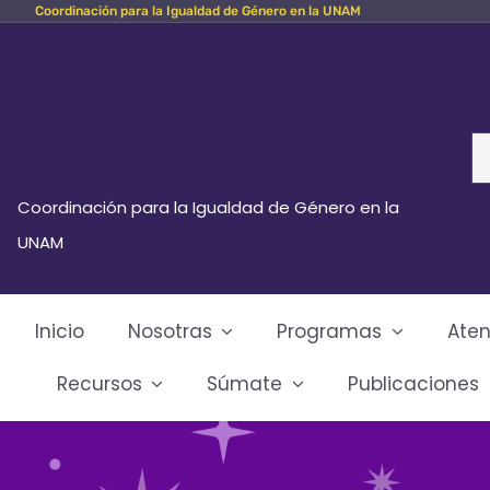
Coordinación para la Igualdad de Género en la UNAM
Skip
to
content
Se
fo
Coordinación para la Igualdad de Género en la
UNAM
Inicio
Nosotras
Programas
Aten
Recursos
Súmate
Publicaciones