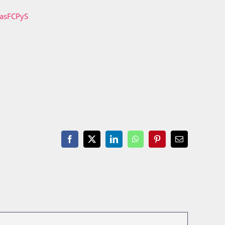
iasFCPyS
Facebook
X
LinkedIn
WhatsApp
Pinterest
Email